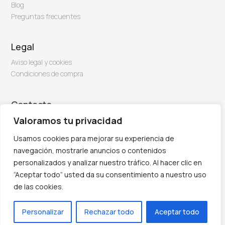
Blog
Preguntas frecuentes
Legal
Aviso legal y cookies
Condiciones de compra
Contacto
Valoramos tu privacidad
Email: info@firben.es
Usamos cookies para mejorar su experiencia de
navegación, mostrarle anuncios o contenidos
personalizados y analizar nuestro tráfico. Al hacer clic en
“Aceptar todo” usted da su consentimiento a nuestro uso
de las cookies.
Personalizar
Rechazar todo
Aceptar todo
Diseño y creación web by
Publydea
© | Todos los derechos reservados