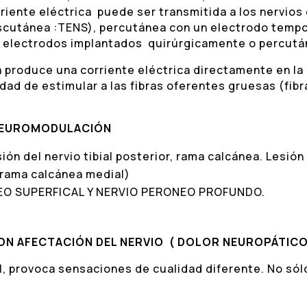
iente eléctrica puede ser transmitida a los nervios
nscutánea :TENS), percutánea con un electrodo tempor
de electrodos implantados quirúrgicamente o percut
 produce una corriente eléctrica directamente en la
idad de estimular a las fibras oferentes gruesas (fibr
 NEUROMODULACIÓN
sión del nervio tibial posterior, rama calcánea. Lesión 
, rama calcánea medial)
EO SUPERFICAL Y NERVIO PERONEO PROFUNDO.
ON AFECTACIÓN DEL NERVIO ( DOLOR NEUROPÁTIC
al, provoca sensaciones de cualidad diferente. No sólo