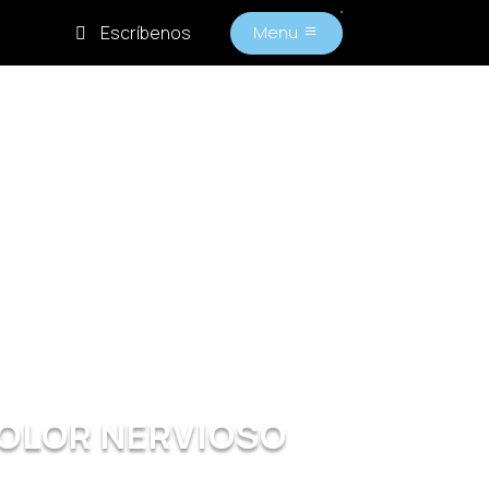
Escríbenos
Menu
M
Inicio
Nosotros
Beneficios
Proyecto
solidario
Blog
Preguntas
frecuentes
Contacto
Mi cuenta
Comprar
OLOR NERVIOSO
zapatilla