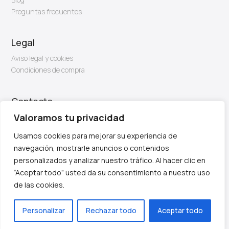
Preguntas frecuentes
Legal
Aviso legal y cookies
Condiciones de compra
Contacto
Valoramos tu privacidad
Email: info@firben.es
Usamos cookies para mejorar su experiencia de
navegación, mostrarle anuncios o contenidos
personalizados y analizar nuestro tráfico. Al hacer clic en
“Aceptar todo” usted da su consentimiento a nuestro uso
de las cookies.
Personalizar
Rechazar todo
Aceptar todo
Diseño y creación web by
Publydea
© | Todos los derechos reservados