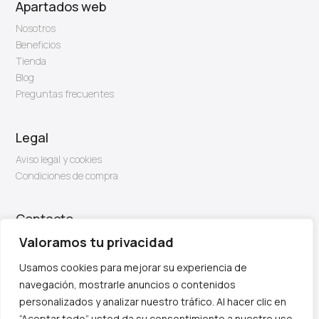
Apartados web
Nosotros
Beneficios
Tienda
Blog
Preguntas frecuentes
Legal
Aviso legal y cookies
Condiciones de compra
Contacto
Email: info@firben.es
Valoramos tu privacidad
Usamos cookies para mejorar su experiencia de
navegación, mostrarle anuncios o contenidos
personalizados y analizar nuestro tráfico. Al hacer clic en
“Aceptar todo” usted da su consentimiento a nuestro uso